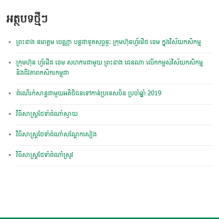
អត្ថបទថ្មីៗ
ព្រះនាង នរោត្តម ចេណ្ណា បន្តជាទូតសុច្ឆន្ទៈ ក្រុមហ៊ុនហ្វ័រវើដ ខេម ក្នុងវិស័យកសិកម្ម
ក្រុមហ៊ុន ហ្វ័​រ​វើ​ដ ខេ​ម សហការ​ជាមួយ ព្រះ​នាង ជេន​ណា លើកកម្ពស់​វិស័យ​កសិកម្ម
និង​ជីវភាពកសិករ​កម្ពុជា
ដំណើរកំសាន្តជាមួយអតិថិជនទៅកាន់ប្រទេសចិន ប្រចាំឆ្នាំ 2019
វិធីសាស្ត្រថែទាំដំណាំស្វាយ
វិធីសាស្ត្រថែទាំដំណាំសណ្តែកសៀង
វិធីសាស្ត្រថែទាំដំណាំស្រូវ