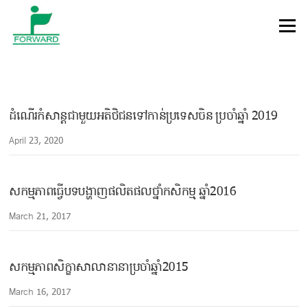
Skip to content
Menu
ដំណើរកំសាន្តជាមួយអតិថិជនទៅកាន់ប្រទេសចិន ប្រចាំឆ្នាំ 2019
April 23, 2020
សកម្មភាពធ្វើបទបង្ហាញផលិតផលថ្នាំកសិកម្ម ឆ្នាំ2016
March 21, 2017
សកម្មភាពសិក្ខាសាលានានាប្រចាំឆ្នាំ2015
March 16, 2017