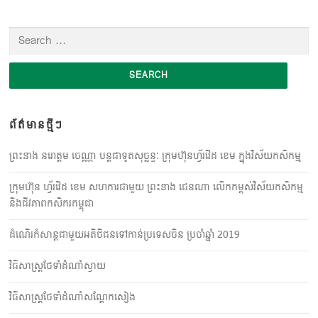
Search for:
ព័ត៌មានថ្មីៗ
ព្រះនាង នរោត្តម ចេណ្ណា បន្តជាទូតសុច្ឆន្ទៈ ក្រុមហ៊ុនហ្វ័រវើដ ខេម ក្នុងវិស័យកសិកម្ម
ក្រុមហ៊ុន ហ្វ័​រ​វើ​ដ ខេ​ម សហការ​ជាមួយ ព្រះ​នាង ជេន​ណា លើកកម្ពស់​វិស័យ​កសិកម្ម
និង​ជីវភាពកសិករ​កម្ពុជា
ដំណើរកំសាន្តជាមួយអតិថិជនទៅកាន់ប្រទេសចិន ប្រចាំឆ្នាំ 2019
វិធីសាស្ត្រថែទាំដំណាំស្វាយ
វិធីសាស្ត្រថែទាំដំណាំសណ្តែកសៀង