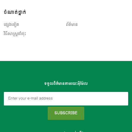
ចំណាត់ថ្នាក់
ផ្សេងទៀត
ព័ត៌មាន
វិធីសាស្ត្រដាំដុះ
ទទួលព៏ត៌មានតាមរយៈអុីម៉ែល