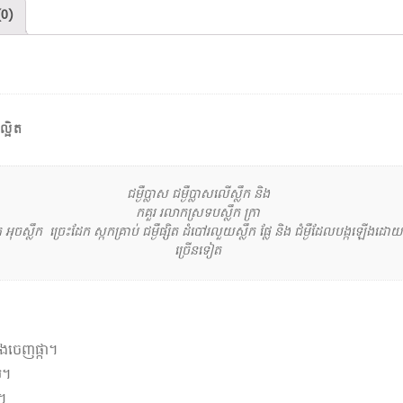
(0)
ល្អិត
ជម្ងឺប្លាស ជម្ងឺប្លាសលើស្លឹក និង
កគួរ ​រលាកស្រទបស្លឹក ក្រា
ក អុចស្លឹក ​ច្រេះដែក ស្កកគ្រាប់ ជម្ងឺផ្សិត ដំបៅរលួយស្លឹក ​ផ្លែ និង ជំម្ងឺដែលបង្កឡើងដោ
ច្រើនទៀត
ិងចេញផ្កា។
់។
ត។