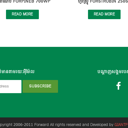
វ័រពីណេប FORPINEB 700WP
ហ្វ័រស្ទ្រូ FORSTROBIN 250
READ MORE
READ MORE
៌មានតាមរយៈអុីម៉ែល
បណ្តាញសង្គមរប
yright 2006-2011 Forward All rights reserved and Developed by
GIANT