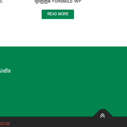
SC
ហ្វ័រញញឹម FORSMILE WP
READ MORE
ស់យើង
FOCUS