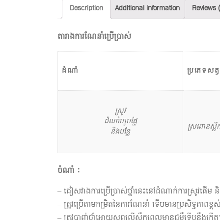
Description
Additional information
Reviews 
តារាងការណែនាំប្រើប្រាស់
ដំណាំ
ប្រភេទសត្វ
ស្រូវ
ដំណាំហូបផ្លែ
​​ស្រពោនស្លឹ
និងបន្លែ
ចំណាំ :
– ជៀសវាងការប្រើប្រាស់ថ្នាំនេះនៅដំណាក់ការស្រូវផើម ន
– ត្រូវប្រើតាមកម្រិតនៃការណែនាំ ទើបមានប្រសិទ្ធភាពខ្ពស
– ត្រូវបាញ់ថ្នាំអោយសព្វលើស្លឹកពេលមានជម្ងឺទើបនឹងកើ