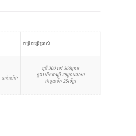
កម្រិតប្រើប្រាស់
ប្រើ 300 ទៅ 360ក្រាម
ក្នុង1ហិកតាប្រើ 25ក្រាមលាយ
យ បាក់តេរីជា
ជាមួយទឹក​ 25លីត្រ