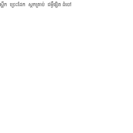
្លឹក ​ច្រេះដែក ស្កកគ្រាប់ ជម្ងឺផ្សិត ដំបៅ