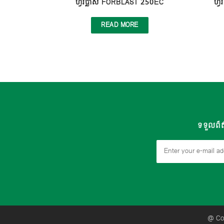
ហ្វ័រប្លាស FORBLAST 250EC
ហ្
READ MORE
ទទួលព៏ត
@ Cop