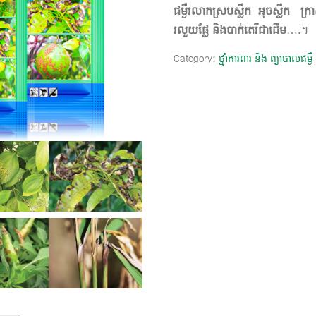
​ជម្ងឺរលាកស្របស្លឹក អុចស្លឹក ក្រាស
រលួយផ្លែ និងបាក់តេរីជាដើម
….។
Category:
ថ្នាំការពារ និង ព្យាបាលជម្ងឺ