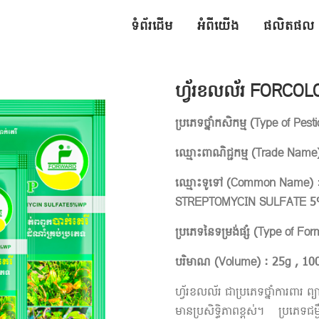
ទំព័រដើម
អំពីយើង
ផលិតផល
ហ្វ័រខលល័រ FORCO
ប្រភេទថ្នាំកសិកម្ម
(
Type of Pest
ឈ្មោះពាណិជ្ជកម្ម
(
Trade Name
ឈ្មោះទូទៅ
(
Common Name
)
STREPTOMYCIN SULFATE 
ប្រភេទនៃទម្រង់ផ្សំ
(
Type of For
បរិមាណ
(Volume) : 25g ,
10
ហ្វ័រខលល័រ ជាប្រភេទថ្នាំការពារ ព្យា
មានប្រសិទ្ធិភាពខ្ពស់។ ប្រភេទជម្