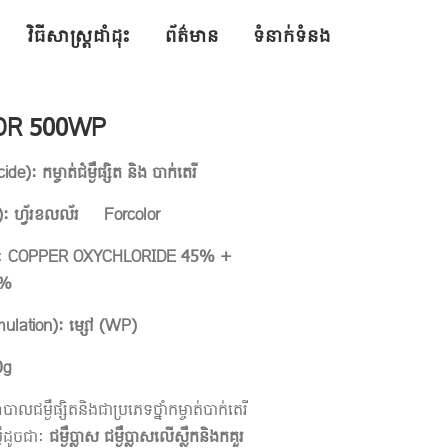
វិធីសាស្ត្រដាំដុះ
ព័ត៌មាន
ទំនាក់ទំនង
LOR 500WP
icide):
កម្ចាត់ជំម្ងឺផ្សិត និង បាក់តេរី
):
ហ្វ័រខលល័រ Forcolor
:
COPPER OXYCHLORIDE 45% +
5%
mulation):
ម្សៅ
(
WP
)
0g
បាលជម្ងឺផ្សិតនិងជាប្រភេទថ្នាំកម្ចាត់បាក់តេរី
ងឺដូចជា:
ជម្ងឺប្លាស ជម្ងឺប្លាសលើស្លឹកនិងកគួរ