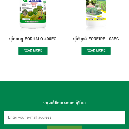
ហ្វ័រហាឡូ FORHALO 400EC
ហ្វ័រហ្វៃអើ FORFIRE 108EC
READ MORE
READ MORE
ទទួលព៏ត៌មានតាមរយៈអុីម៉ែល