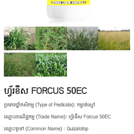
ហ្វ័រខឺស FORCUS 50EC
ប្រភេទថ្នាំកសិកម្ម
(
Type of Pesticide):
កម្ចាត់ស្មៅ
ឈ្មោះពាណិជ្ជកម្ម
(
Trade Name):
ហ្វ័រខឺស
For
cus
50EC
ឈ្មោះទូទៅ
(
Common Name
)
:
Quizalofop