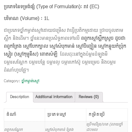
ប្រភេទនៃទម្រង់ផ្សំ
(
Type of Formulation):
រាវ
(
E
C)
បរិមាណ
(Volume) : 1L
ជាប្រភេទថ្នាំកម្ចាត់ស្មៅដោយជម្រើស វាធ្វើប្រតិកម្មដោយ ជ្រាបចូលតាម
ស្លឹក និងដើម។ ថ្នាំនេះមានប្រសិទ្ធភាពទៅលើ
ពពួកស្មៅស្លឹកស្រួច ដូចជា
ពពួកត្រែង ស្មៅបែកក្បាល ស្មៅសំបុកមាន់ ស្មៅចិញ្ជៀន ស្មៅកន្ទុយកំប្រ៉ុក
ស្ពៀរ (ស្មៅកុម្មុនីស) ពោតសំឡី
ដែលដុះនៅក្នុងចំម្ការដំឡូងមី
ចម្ការសណ្តែក ចម្ការបន្លែ ចម្ការល្ង ចម្ការកៅស៊ូ ចម្ការម្រេច និងចម្ការ
ដំណាំហូបផ្លែ។
Category:
ថ្នាំកម្ចាត់ស្មៅ
Description
Additional information
Reviews (0)
ដំណាំ
ប្រភេទស្មៅ
កម្រិតប្រើ
ប្រើ១លីត្រ/ហត (លាយថ្នាំ
ពពួកសណ្តែក
ស្មៅសំបុកមាន់ ត្រែង
៨០​មល