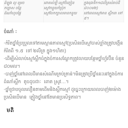
ដំឡូង ល្ង ម្រេច
ពោតសំឡី ស្មៅចិញ្ចៀន
ក្នុងធុងទឹក១៨លីត្រសំរាប់ដី
កប្បាស បន្លែ
ស្មៅកន្ទុយកំប្រុ៉ក
៨០០ម២)
ដំណាំហូបផ្លែ
ស្មៅបែកក្បាលមានកន្ទុយ
នៅពេលស្មៅមាន ស្លឹក៣ ទៅ
៥។
ចំណាំ :
-កំរិតថ្នាំប្រែប្រួលទៅតាមស្ថានភាពស្មៅ(ប្រសិនបើស្មៅចាស់ខ្លាំងត្រូវបង្កើន
កំរិតពី ១.៥​ ទៅ ២លីត្រ ក្នុង១ហិតា)
-ដើម្បីសំលាប់ស្មៅស្លឹកធំក្នុងចំការសណ្តែកត្រូវលាយបន្ថែមថ្នាំហ្វ័រប៊ីន ចំនួន
៨០មល។
-​​បាញ់ថ្នាំនៅពេលដីមានសំណើមគ្រប់គ្រាន់។មិនត្រូវប្រើថ្នាំនេះនៅក្នុងចំការ
ដំណាំស្លឹក តូចដូចជា: ពោត ស្រូវ…។
-ថ្នាំជ្រាបចូលលឿនតាមដើមនិងស្លឹកស្មៅ ដូច្នេះក្រោយពេលបាញ់២ម៉ោង
ប្រសិនបើមាន ភ្លៀងថ្នាំនៅតែមានប្រសិទ្ធភាព។
មតិ