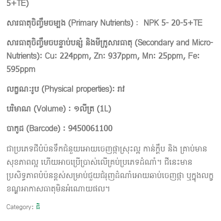
5+TE)
សារធាតុចិញ្ចឹមចម្បង (Primary Nutrients)
:
​
NPK 5- 20-5+TE
សារធាតុចិញ្ចឹមចបន្ទាប់បន្សំ និងមីក្រូសារធាតុ (Secondary and Micro-
Nutrients): Cu: 224ppm, Zn: 937ppm, Mn: 25ppm, Fe:
595ppm
លក្ខណ:​រូប
(
Physical properties):
រាវ
បរិមាណ
(Volume) :
­­១លីត្រ (1L)
បាកូដ
(Barcode) : 9450061100
ជាប្រភេទជីបំប៉នទឹកជំនួយអោយចេញផ្កាស្រុះល្អ កាន់ក្តឹប និង គ្រាប់មាន
សុខភាពល្អ ហើយអាចប្រើប្រាស់លើគ្រប់ប្រភេទដំណាំ។ ជីនេះមាន
ប្រសិទ្ធភាពបំប៉នខ្ពស់សម្រាប់ជួយជំរុញដំណាំអោយឆាប់ចេញផ្កា ឬក្នុងលក្ខ
ខណ្ឌអាកាសធាតុមិនអំណោយផល។
Category:
ជី