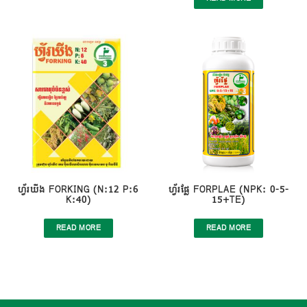
ហ្វ័រឃីង FORKING (N:12 P:6
ហ្វ័រផ្លែ FORPLAE (NPK: 0-5-
K:40)
15+TE)
READ MORE
READ MORE