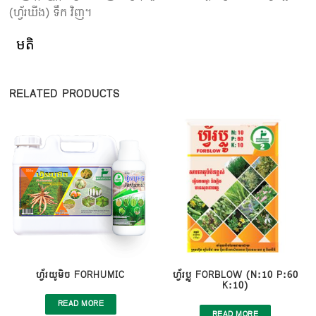
(ហ្វ័រឃីង) ទឹក វិញ។
មតិ
RELATED PRODUCTS
ហ្វ័រយូមិច FORHUMIC
ហ្វ័រប្លូ FORBLOW (N:10 P:60
K:10)
READ MORE
READ MORE