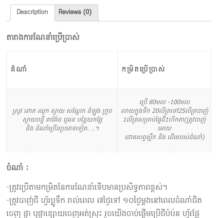
Description
Reviews (0)
តារាងការណែនាំប្រើប្រាស់
ដំណាំ
កម្រិតប្រើប្រាស់
ប្រើ 80មល -100មល
ស្រូវ ពោត ឈូក ស្វាយ សណ្តែក ដំឡូង ក្រូច
លាយក្នុងទឹក​ 20លីត្រទៅ25លីត្របាញ់
ស្វាយចន្ទី តាង៉ែន ធូរេន បន្លែយកផ្លែ
1លីត្រសម្រាប់ផ្ទៃដី1ហិកតា(ត្រូវបាញ់
និង ដំណាំច្រើនប្រភេទទៀត….។
អោយ
ជោគសព្វស្លឹក និង ដើមរបស់ដំណាំ)
ចំណាំ :
-ត្រូវប្រើតាមកម្រិតនៃការណែនាំទើបមានប្រសិទ្ធភាពខ្ពស់។
-ត្រូវបាញ់ជី ហ្វ័រប្លូទឹក រាល់ពេល ៧ថ្ងៃទៅ ១០ថ្ងៃម្តងនៅពេលដំណាំជិត
ចេញ ផ្កា ឬផ្កាខ្សោយចេញអត់ស្រុះ រួចយើងចាប់ផ្តើមប្រើជីបំប៉ន ហ្វ័រផ្លែ