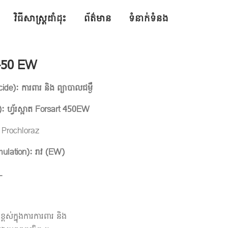
វិធីសាស្ត្រដាំដុះ
ព័ត៌មាន
ទំនាក់ទំនង
 450 EW
icide):
ការពារ និង ព្យាបាលជម្ងឺ
 ហ្វ័រស្អាត Forsart 450EW
 Prochloraz
mulation):
រាវ
(EW
)
L
្ពស់ក្នុងការការពារ និង