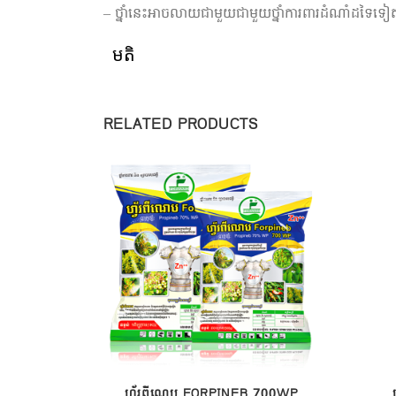
– ថ្នាំនេះអាចលាយជាមួយជាមួយថ្នាំការពារដំណាំដទៃទ
មតិ
RELATED PRODUCTS
ហ្វ័រពីណេប FORPINEB 700WP