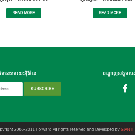
READ MORE
READ MORE
៌មានតាមរយៈអុីម៉ែល
បណ្តាញសង្គមរប
yright 2006-2011 Forward All rights reserved and Developed by
GIANT