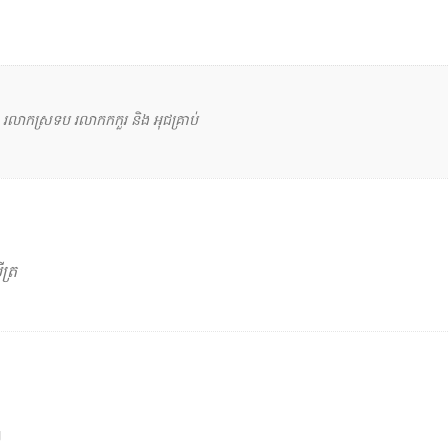
្លឹក រលាកស្រទប រលាកកកួរ និង អុជគ្រាប់
ត្រ
។