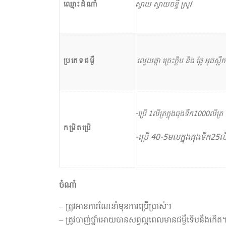
ឈ្មោះដំណាំ
ស្វាយ ស្វាយចន្ទី ស្រូវ
ប្រភេទជម្ងឺ
រលួយផ្កា ច្រេះក្តិប និង ផ្លែ អុជស
-ប្រើ 1លីត្រក្នុងធុងទឹក1000លីត្រ
កម្រិតប្រើ
-ប្រើ 40-5មលក្នុងធុងទឹក25លី
ចំណាំ
– ត្រូវអានការណែនាំមុនការប្រើប្រាស់។
– ត្រូវបាញ់ថ្នាំអោយបានសព្វល្អពេលមានជម្ងឺទើបនឹងកើត