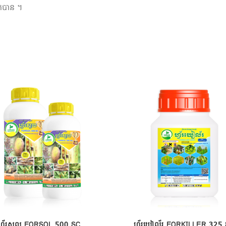
ៀតបាន ។
ហ្វ័រសូល FORSOL 500 SC
ហ្វ័រឃៀល័រ FORKILLER 325