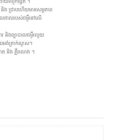
ដោយពពួកផ្សិត ។
ាល់ និង ជ្រាប​ហើយមានសម្ថភាព
ករាលដាលរបស់ជម្ងឺនៅលើ
ារ និងព្យាបាលជម្ងឺរលួយ
ដោយអង់ត្រាក់ណូស។
ាត និង ភ្លឺរលោង ។