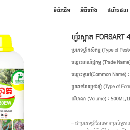
ទំព័រដើម
អំពីយើង
ផលិតផល
ហ្វ័រស្អាត FORSART
ប្រភេទថ្នាំកសិកម្ម
(
Type of Pest
ឈ្មោះពាណិជ្ជកម្ម
(
Trade Name):
ឈ្មោះទូទៅ
(
Common Name
)
:
ប្រភេទនៃទម្រង់ផ្សំ
(
Type of For
បរិមាណ
(Volume) :
​ 500ML,1
– ជាប្រភេទថ្នាំដែលមានប្រសិទ្ធភាពខ