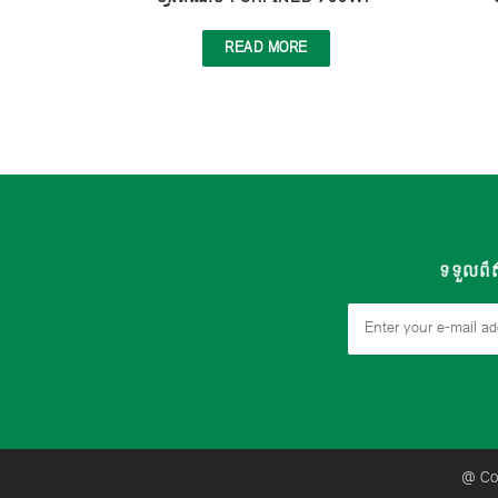
READ MORE
ទទួលព៏ត
@ Cop