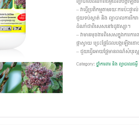
ព្យាបាលដំណាំពីជម្ងឺដែលបង្កឡើង
– វាធ្វើប្រតិកម្មតាមរយៈការប៉ះផ្ទ
ជួយទប់ស្កាត់ និង ព្យាបាលការរី
ដំណាំជាពិសេសនៅរដូវវស្សា។
– វាមានមុខងារពិសេសក្នុងការការព
ផ្កាស្វាយ ច្រេះផ្លែដែលបង្កឡើង
– ជួយធ្វើអោយផ្លែមានពណ៌សំបុរស្អ
Category:
ថ្នាំការពារ និង ព្យាបាលជម្ងឺ