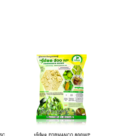
 SC
ហ្វ័រមែន FORMANCO 800WP