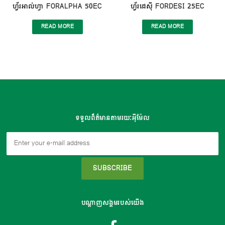
ហ្វ័រអាល់ហ្វា FORALPHA 50EC
ហ្វ័រដេស៊ី FORDESI 25EC
READ MORE
READ MORE
ទទួលព៏ត៌មានតាមរយៈអុីម៉ែល
បណ្តាញសង្គមរបស់យើង