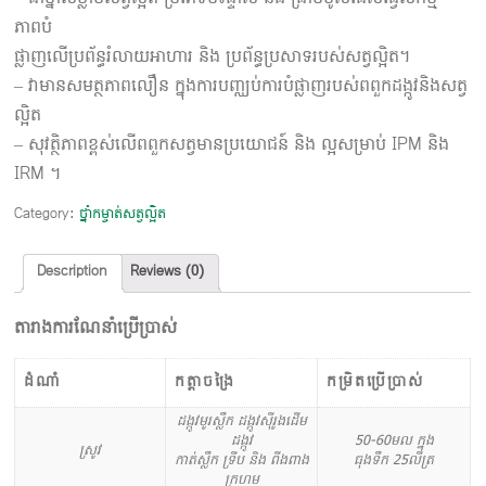
ភាពបំ
ផ្លាញលើប្រព័ន្ធរំលាយអាហារ និង ប្រព័ន្ធប្រសាទរបស់សត្វល្អិត។
– វាមានសមត្ថភាពលឿន ក្នុងការបញ្ឈប់ការបំផ្លាញរបស់ពពួកដង្កូវនិងសត្វ
ល្អិត
– សុវត្ថិភាពខ្ពស់លើពពួកសត្វមានប្រយោជន៍ និង ល្អសម្រាប់ IPM និង
IRM ។
Category:
ថ្នាំកម្ចាត់សត្វល្អិត
Description
Reviews (0)
តារាងការណែនាំប្រើប្រាស់
ដំណាំ
កត្តាចង្រៃ
កម្រិតប្រើប្រាស់
ដង្កូវមូរស្លឹក ដង្កូវស៊ីរូងដើម
ដង្កូវ
50-60មល ក្នុង
ស្រូវ
កាត់ស្លឹក ទ្រីប និង ពីងពាង
ធុងទឹក 25លីត្រ
ក្រហម