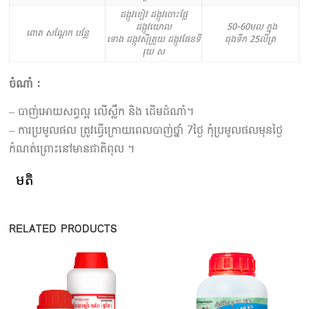
ដង្កូវខៀវ ដង្កូវចោះផ្លែ
ដង្កូវយោល
50-60មល ក្នុង
ពោត សណ្តែក បន្លែ
ទោង ដង្កូវស៊ីត្រួយ ដង្កូវផែនទី
ធុងទឹក 25លីត្រ
រុយ ស
ចំណាំ :
– បាញ់អោយសព្វល្អ លើស្លឹក និង ដើមដំណាំ។
– ការប្រមូលផល ត្រូវធ្វើក្រោយពេលបាញ់ថ្នាំ 7ថ្ងៃ កុំប្រមូលផលមុនថ្ងៃ
កំណត់ព្រោះនៅមានជាតិពុល ។
មតិ
RELATED PRODUCTS