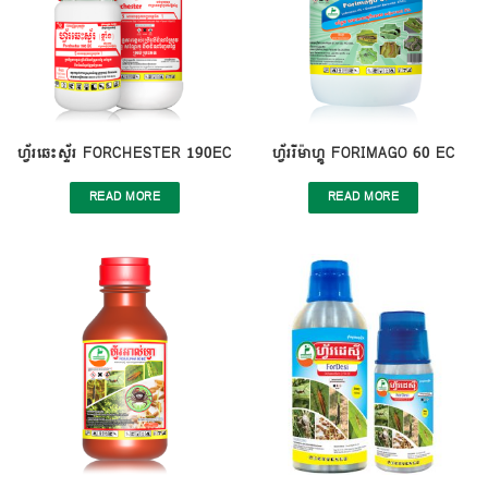
ហ្វ័រឆេះស្ទ័រ FORCHESTER 190EC
ហ្វ័ររីម៉ាហ្គូ FORIMAGO 60 EC
READ MORE
READ MORE