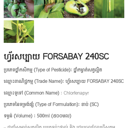
ហ្វ័រសប្បាយ FORSABAY 240SC
ប្រភេទថ្នាំកសិកម្ម
(
Type of Pesticide): ថ្នាំកម្ចាត់សត្វល្អិត
ឈ្មោះពាណិជ្ជកម្ម
(
Trade Name): ហ្វ័រសប្បាយ FORSABAY 240SC
ឈ្មោះទូទៅ
(
Common Name
)
: Chlorfenapyr
ប្រភេទនៃទម្រង់ផ្សំ
(
Type of Formulation): ខាប់
(SC)
ទម្ងន់
(Volume) :
​ 500ml (៥០០មល)
– ជាថ្នាំសម្លាប់សត្វល្អិត ប្រភេទប៉ះផ្ទាល់ និង ជ្រាបចូលដែលធ្វើសកម្ម